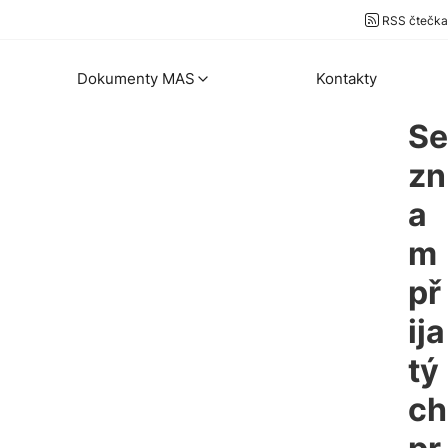
RSS čtečka
Dokumenty MAS
Kontakty
Se
zn
a
m
př
ija
tý
ch