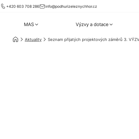
+420 603 708 286
info@podhurizeleznychhor.cz
MAS
Výzvy a dotace
Aktuality
Seznam přijatých projektových záměrů 3. VÝZV