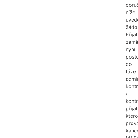
doru
níže
uved
žádos
Přija
zámě
nyní
post
do
fáze
admin
kontr
a
kontr
přijat
kter
prov
kance