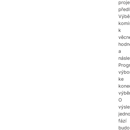
proje
před
Výbě
komi
k
věcn
hodn
a
násl
Prog
výbo
ke
kone
výběr
O
výsle
jedno
fází
budo