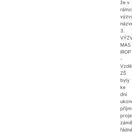
že v
rámc
výzv
názv
3.
VÝZ
MAS
IROP
-
Vzdě
ZŠ
byly
ke
dni
ukon
příjm
proj
zámě
řádn