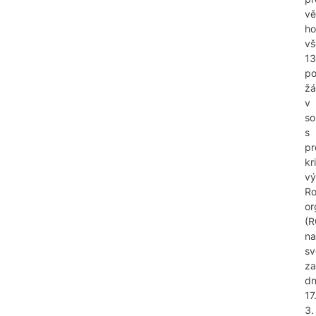
vě
ho
vš
13
p
žá
v
so
s
pr
kri
vý
Ro
or
(R
na
s
za
d
17
3.