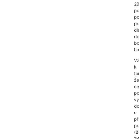
2
po
po
pr
dl
do
b
ho
V
k
to
že
ce
p
vý
do
u
př
pr
(
2
2