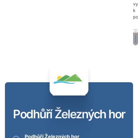
vy
k
po
Podhůří Železných hor
Podhůří Železných hor