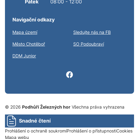
Pátek
08:00 - 12:00
Navigační odkazy
Mapa území
Sledujte nás na FB
Město Chotěboř
SO Podoubraví
DDM Junior
© 2026
Podhůří Železných hor
Všechna práva vyhrazena
Snadné čtení
Prohlášení o ochraně soukromí
Prohlášení o přístupnosti
Cookies
Mapa webu