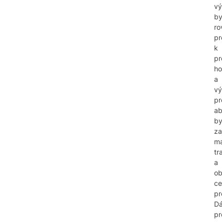
vý
by
ro
pr
k
p
ho
a
vý
pr
a
by
za
ma
tr
a
ob
ce
pr
Dá
pr