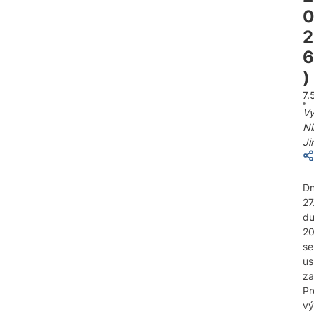
2
6
)
7.
Vy
Ni
Ji
D
27
d
2
se
us
za
Pr
vý