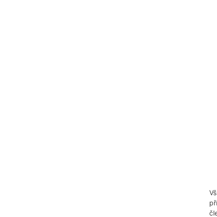
Vš
př
čl