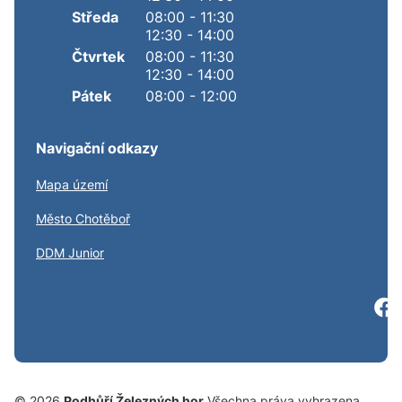
Středa
08:00 - 11:30
12:30 - 14:00
Čtvrtek
08:00 - 11:30
12:30 - 14:00
Pátek
08:00 - 12:00
Navigační odkazy
Mapa území
S
Město Chotěboř
S
DDM Junior
© 2026
Podhůří Železných hor
Všechna práva vyhrazena