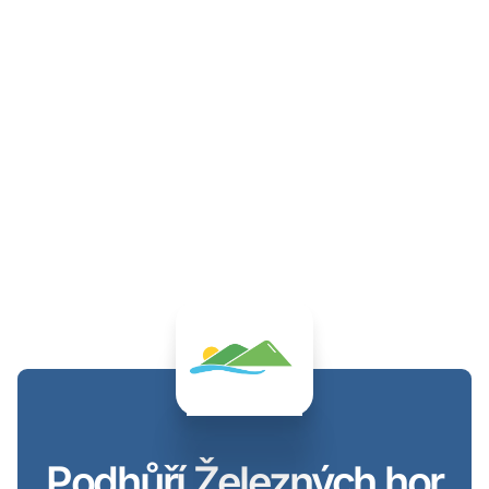
Podhůří Železných hor