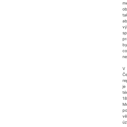
me
ob
ta
a
vý
sp
pr
by
co
ne
V
Č
re
je
té
1
M
po
vě
úz