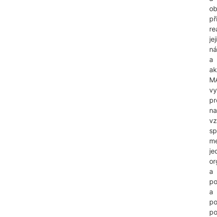
o
př
re
je
n
a
ak
M
vy
pr
na
vz
sp
me
je
or
a
po
a
po
po