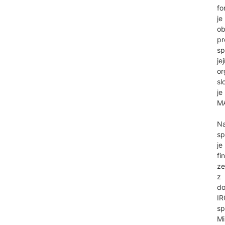
fo
je
o
pr
sp
jej
or
sl
je
M
N
sp
je
fi
ze
z
do
I
sp
Mi