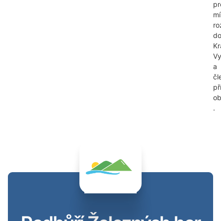
pr
mí
ro
do
Kr
Vy
a
čl
př
ob
.