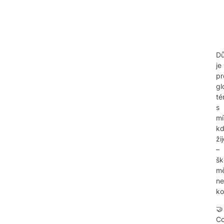
Dů
je
pr
gl
té
s
mí
k
ži
–
šk
m
n
ko
🤝
C