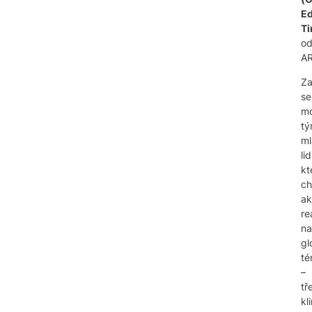
Ed
Ti
o
A
Za
se
m
t
ml
lid
kt
ch
ak
re
na
gl
té
–
tř
kl