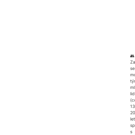
👥
Za
se
m
t
ml
lid
(c
13
2
let
sp
s