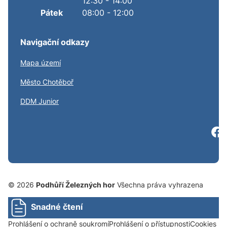
12:30 - 14:00
Pátek
08:00 - 12:00
Navigační odkazy
Mapa území
S
Město Chotěboř
S
DDM Junior
© 2026
Podhůří Železných hor
Všechna práva vyhrazena
Snadné čtení
Prohlášení o ochraně soukromí
Prohlášení o přístupnosti
Cookies