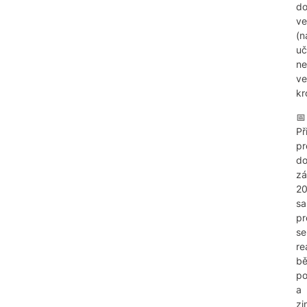
do
ve
(n
uč
n
ve
kr
📅
Př
pr
d
zá
20
sa
pr
se
re
b
p
a
zi