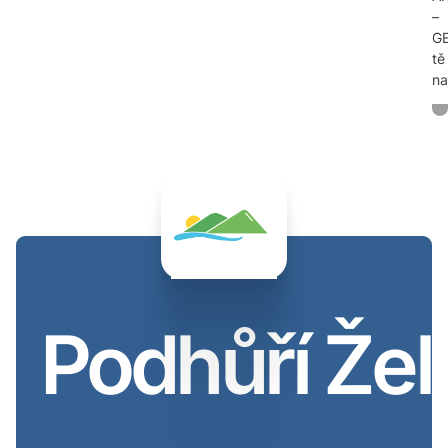
–
G
tě
n
Podhůří Žel