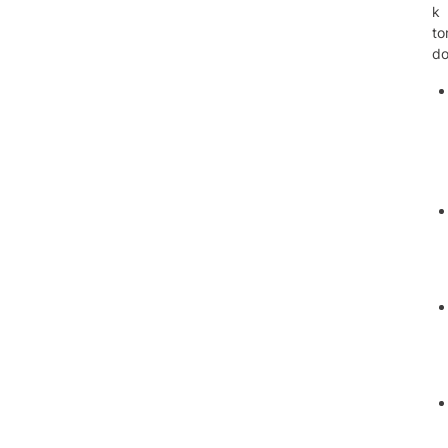
k
t
do