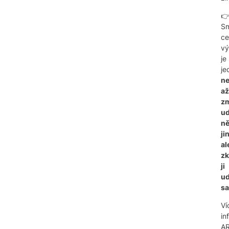

Sm
ce
vý
je
je
ne
až
z
ud
n
ji
al
zk
ji
ud
sa
Ví
in
A