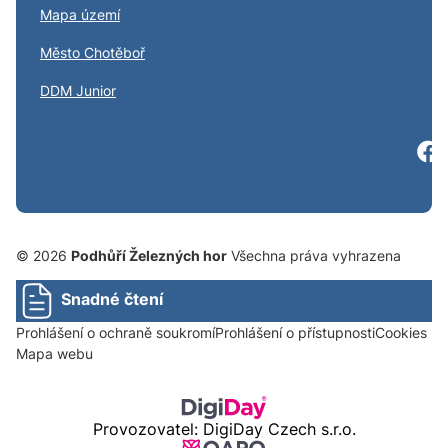
Mapa území
S
Město Chotěboř
S
DDM Junior
© 2026
Podhůří Železných hor
Všechna práva vyhrazena
Snadné čtení
Prohlášení o ochraně soukromí
Prohlášení o přístupnosti
Cookies
Mapa webu
Provozovatel: DigiDay Czech s.r.o.