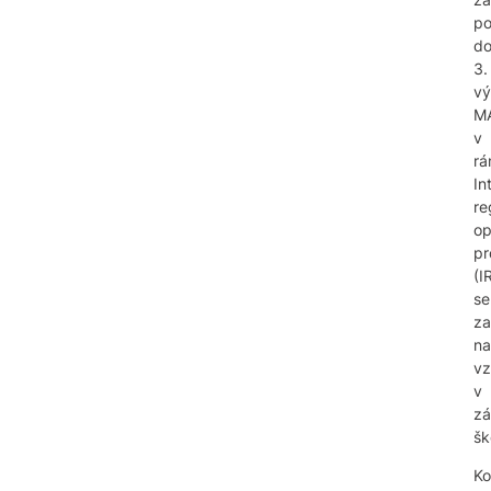
p
d
3.
vý
M
v
rá
In
re
op
pr
(I
se
za
na
vz
v
zá
šk
Ko