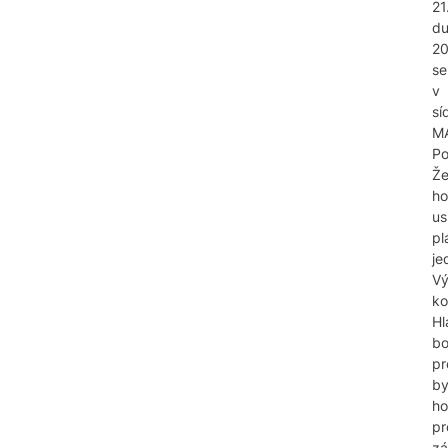
21
d
2
se
v
sí
M
Po
Že
ho
us
pl
je
Vý
ko
Hl
b
pr
by
ho
pr
z