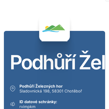
Podhůří Žel
Podhůří Železných hor
Sladovnická 198, 58301 Chotěboř
ID datové schránky:
rvimpkm