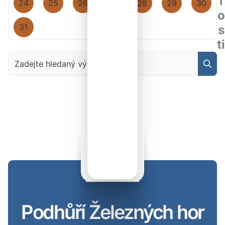
l
24
25
26
27
28
29
30
o
31
s
ti
Zadejte hledaný výraz
Podhůří Železných hor