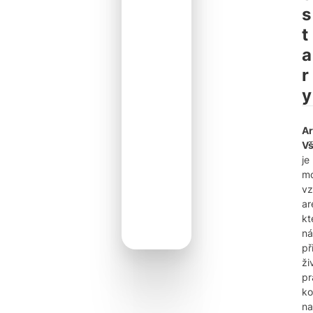
s
t
a
r
y
A
Vš
je
mo
vz
ar
kt
ná
př
ži
pr
ko
na