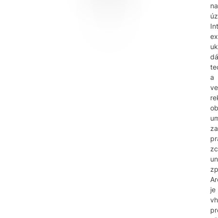
n
úz
In
ex
uk
d
te
a
ve
re
ob
um
za
pr
zc
un
z
Ar
je
v
pr