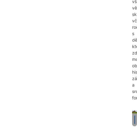
vš
vě
sk
vč
ro
s
dě
kt
z
m
ob
his
z
a
sr
fo