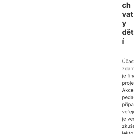
ch
vat
y 
dět
í
Účast
zdar
je fi
proje
Akce 
peda
příp
veřej
je ve
zkuš
lekt