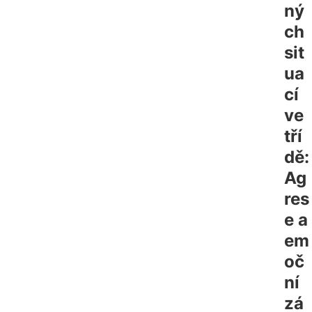
ný
ch 
sit
ua
cí 
ve 
tří
dě: 
Ag
res
e a 
em
oč
ní 
zá