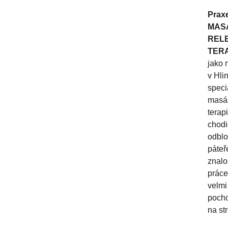
Praxe
MASÁ
REL
TERA
jako 
v Hli
speci
masáž
terapi
chodi
odblo
páteř
znalo
práce
velmi
pocho
na st