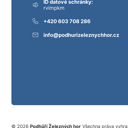
ID datové schránky:
rvimpkm
+420 603 708 286
info@podhurizeleznychhor.cz
© 2026
Podhůří Železných hor
Všechna práva vyhra