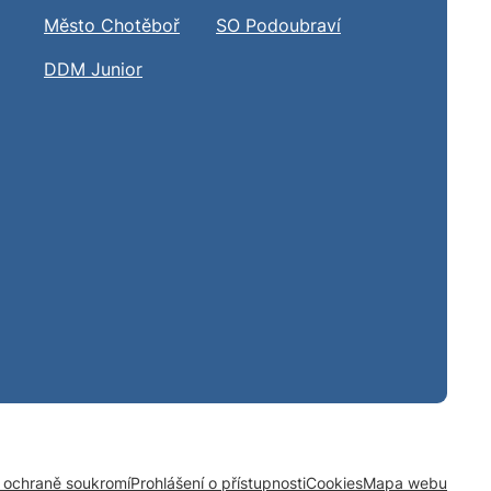
Město Chotěboř
SO Podoubraví
DDM Junior
o ochraně soukromí
Prohlášení o přístupnosti
Cookies
Mapa webu