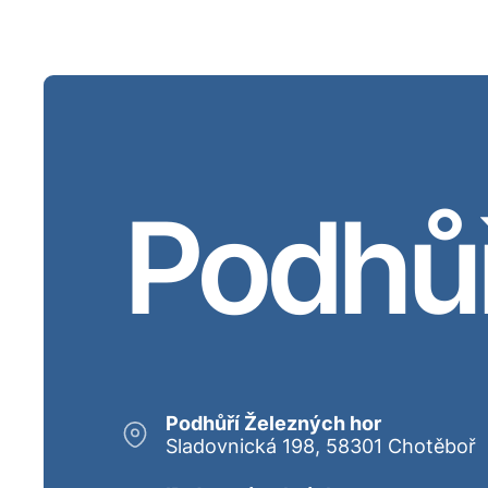
Podhůř
Podhůří Železných hor
Sladovnická 198, 58301 Chotěboř