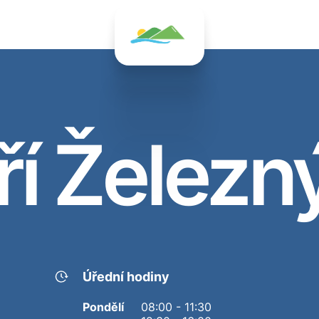
í Železn
Úřední hodiny
Pondělí
08:00 - 11:30