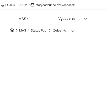
+420 603 708 286
info@podhurizeleznychhor.cz
MAS
Výzvy a dotace
MAS
Statut Podhůří Železných hor